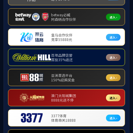
科技新闻
学习园地
学术动态
常用信息
文章日历
为深入推
廉政教育专
会。支部
全
会上，支