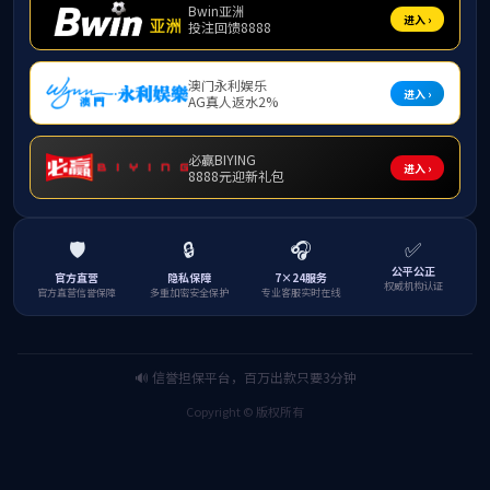
到廉洁从业
”
引导全体党
管住行为的
“
做到守纪律
最后，支
干部要不断
格遵守党纪
好；要守正
为推动学校