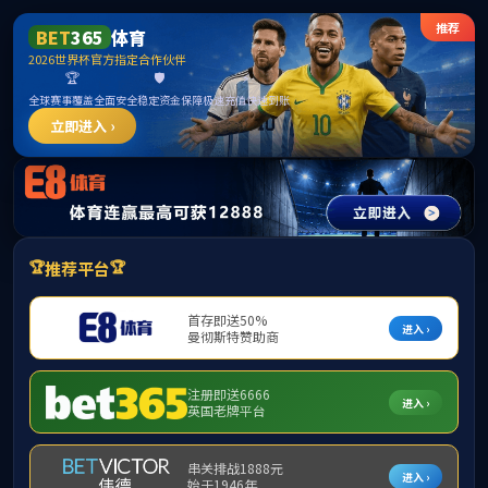
******
beats365(中国区)-唯一官方网站
首页
beats365(中国
科技服务
成果与平台
科
区)-唯一官方网
站概况
>
>
> 正文
首页
资料下载
国家自然科学基金项目
资料下载
国家自然科学基金项目