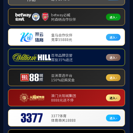
广西科技厅项目
科技部项目
中青年项目
桂林市科技局项目
博士科研启动基金
横向项目
beats365(中国区
附件【
beats365
专利类
上一篇 beats36
学术著作
研究机构