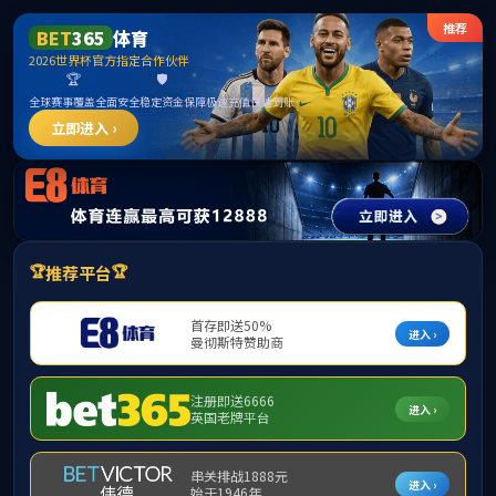
******
beats365(中国区)-唯一官方网站
首页
beats365(中国
科技服务
成果与平台
科
区)-唯一官方网
站概况
>
>
> 正文
首页
资料下载
国家自然科学基金项目
资料下载
国家自然科学基金项目