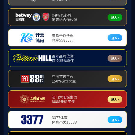
广西科技厅项目
科技部项目
中青年项目
桂林市科技局项目
博士科研启动基金
横向项目
beats365(中国区
附件【
beats365(
专利类
学术著作
研究机构