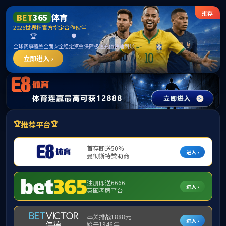
******
beats365(中国区)-唯一官方网站
首页
beats365(中国
科技服务
成果与平台
科
区)-唯一官方网
站概况
>
> 正文
首页
通知公告
桂理工科转20
首页
通知公告