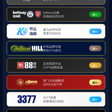
科技新闻
学习园地
学术动态
常用信息
文章日历
根据国务院《
站科技成果转化
项发明专利所有