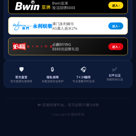
一、项目简
专利信息
（一）专利名称
专利号：
ZL20
专利权人：bea
发明人：邹志
专利类型：发
法律状态：已
专利简介：
本发明
外线屏蔽性能、抑菌
学组分易于控制、重
合材料的应用领域。
（二）专利名